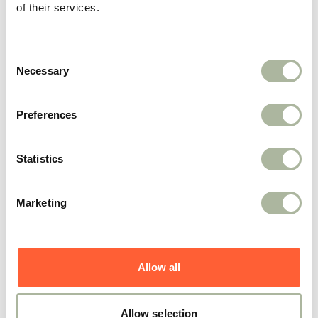
of their services.
Consent
Necessary
Selection
Preferences
Kamperdijklaan 6,
Statistics
6866 BR
Heelsum
Route naar
Marketing
info@mijnhartuitvaartverzorging.nl
026 333 30 29
Allow all
Allow selection