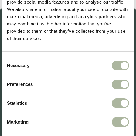
provide social media features and to analyse our traffic.
We also share information about your use of our site with
our social media, advertising and analytics partners who
Wat zijn de kosten van een uitvaart?
may combine it with other information that you’ve
provided to them or that they’ve collected from your use
of their services.
Lees meer
Consent
Necessary
Selection
Uitvaartstudio Mijnhart heeft ons met veel
Preferences
zorg en betrokkenheid begeleid. Alles werd
met aandacht geregeld, precies zoals wij het
Statistics
wensten. Een warm en persoonlijk afscheid
waar we met een goed gevoel op terugkijken.
Marketing