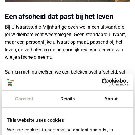
Een afscheid dat past bij het leven
Bij Uitvaartstudio Mijnhart geloven we in een uitvaart die
jouw dierbare écht weerspiegelt. Geen standaard uitvaart,
maar een persoonlijke uitvaart op maat, passend bij het
leven, de verhalen en de persoonlijkheid van degene van
wie je afscheid neemt.
Samen met jou creëren we een betekenisvol afscheid, vol
herkenning, warmte en liefdevolle details. We nemen de tijd
om te luisteren en mee te denken, zodat het afscheid voelt
als een laatste, liefdevol gebaar waarin iedereen jouw
Consent
Details
About
dierbare herkent.
Neem een kijkje op onze
inspiratiepagina
of lees meer over
This website uses cookies
de mogelijkheden
.
We use cookies to personalise content and ads, to